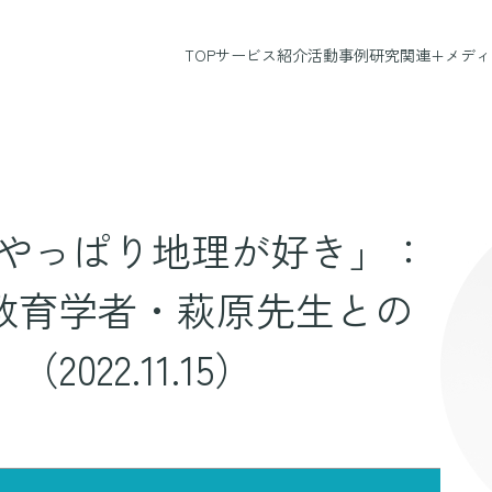
研究関連+
メディ
TOP
サービス紹介
活動事例
の「やっぱり地理が好き」：
】教育学者・萩原先生との
022.11.15）