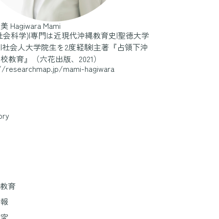
真美
Hagiwara Mami
社会科学)|専門は近現代沖縄教育史|聖徳大学
|社会人大学院生を2度経験|主著『占領下沖
校教育』（六花出版、2021）
//researchmap.jp/mami-hagiwara
ory
ツ
×教育
情報
研究