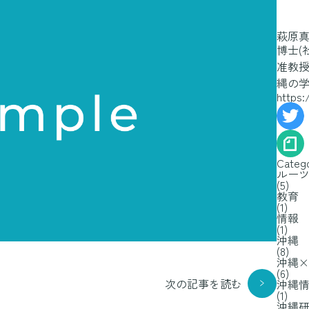
萩原
博士(
准教授
縄の学
https:
Categ
ルー
(5)
教育
(1)
情報
(1)
沖縄
(8)
沖縄
(6)
次の記事を読む
沖縄
(1)
沖縄