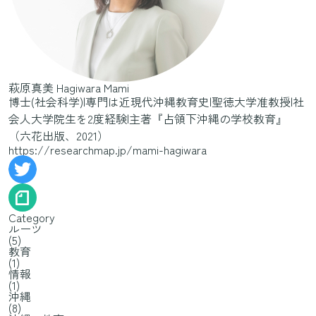
萩原真美
Hagiwara Mami
博士(社会科学)|専門は近現代沖縄教育史|聖徳大学准教授|社
会人大学院生を2度経験|主著『占領下沖縄の学校教育』
（六花出版、2021）
https://researchmap.jp/mami-hagiwara
Category
ルーツ
(5)
教育
(1)
情報
(1)
沖縄
(8)