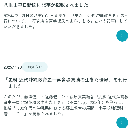
八重山毎日新聞に記事が掲載されました
2025年12月21日の八重山毎日新聞で、『史料 近代沖縄教育史』の刊
行について、「研究者ら喜舎場氏の史料まとめ」という記事にして
いただきました。
2025.11.20
お知らせ
『史料 近代沖縄教育史—喜舎場英勝の生きた世界』を刊行
しました
このたび、藤澤健一・近藤健一郎・萩原真美編著『史料 近代沖縄教
育史—喜舎場英勝の生きた世界』（不二出版、2025年）を刊行し、
拙稿「1930年代の沖縄県における郷土教育の展開—小学校地理科に
着目して―」が掲載されました。