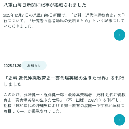
八重山毎日新聞に記事が掲載されました
2025年12月21日の八重山毎日新聞で、『史料 近代沖縄教育史』の刊
行について、「研究者ら喜舎場氏の史料まとめ」という記事にして
いただきました。
2025.11.20
お知らせ
『史料 近代沖縄教育史—喜舎場英勝の生きた世界』を刊行
しました
このたび、藤澤健一・近藤健一郎・萩原真美編著『史料 近代沖縄教
育史—喜舎場英勝の生きた世界』（不二出版、2025年）を刊行し、
拙稿「1930年代の沖縄県における郷土教育の展開—小学校地理科に
着目して―」が掲載されました。