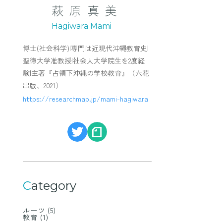
萩原真美
Hagiwara Mami
博士(社会科学)|専門は近現代沖縄教育史|
聖徳大学准教授|社会人大学院生を2度経
験|主著『占領下沖縄の学校教育』（六花
出版、2021）
https://researchmap.jp/mami-hagiwara
Category
ルーツ
(5)
教育
(1)