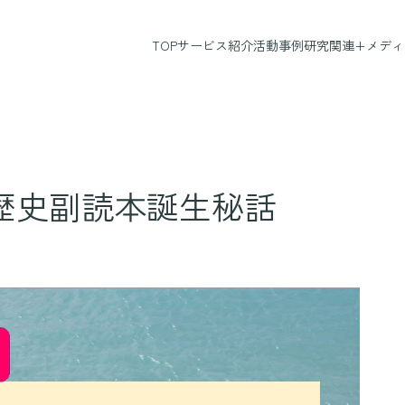
研究関連+
メディ
TOP
サービス紹介
活動事例
歴史副読本誕生秘話