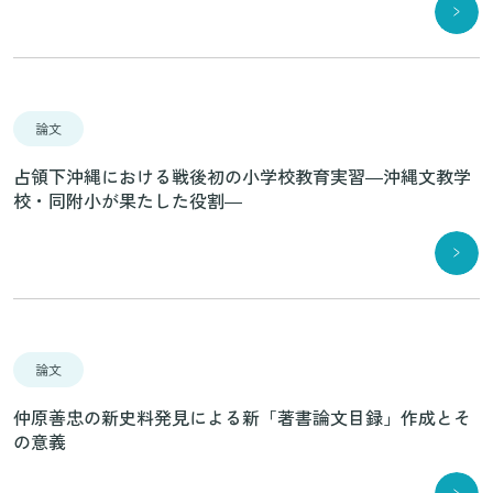
論文
占領下沖縄における戦後初の小学校教育実習―沖縄文教学
校・同附小が果たした役割―
論文
仲原善忠の新史料発見による新「著書論文目録」作成とそ
の意義